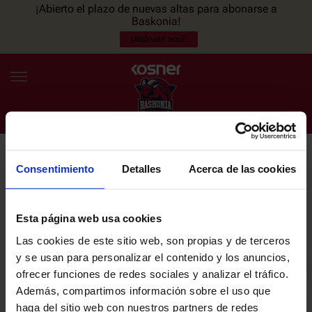
¡Abierto el plazo de nuevas altas para abonarse a
Baskonia!
¡Abónate aquí!
Consentimiento
Detalles
Acerca de las cookies
NEWSLETTER
ES
EU
Únete a nuestra newsletter y sé el primero en enterarte de las
NOTICIAS
últimas noticias y promociones del club.
Esta página web usa cookies
Las cookies de este sitio web, son propias y de terceros
PLANTILLA
y se usan para personalizar el contenido y los anuncios,
Email
ofrecer funciones de redes sociales y analizar el tráfico.
ENTRADAS
Además, compartimos información sobre el uso que
haga del sitio web con nuestros partners de redes
He leído y acepto la
Política de privacidad
del SASKI BASKONIA