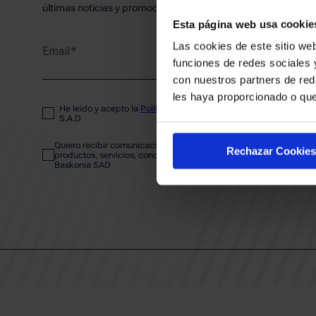
PLANTI
últimas noticias y promociones del club.
Esta página web usa cookie
Las cookies de este sitio web
Email
ENTRA
funciones de redes sociales 
con nuestros partners de red
les haya proporcionado o que
He leído y acepto la
Política de privacidad
del SASKI BASKONIA
ABONA
S.A.D
Quiero recibir comunicaciones electrónicas sobre las actividades,
Rechazar Cookies
productos, servicios, concursos, ofertas y/o promociones del SAS
Baskonia SAD
CALEND
CLUB
Patrocinadores