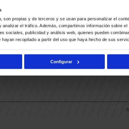
CONTACTO
LLA
TRABAJA CON NOSOTROS
s
BUESA ARENA EVENTS
, son propias y de terceros y se usan para personalizar el conte
BAKH
DAS
y analizar el tráfico. Además, compartimos información sobre el 
FUNDACIÓN BASKONIA-ALAVÉS
es sociales, publicidad y análisis web, quienes pueden combinar
 hayan recopilado a partir del uso que haya hecho de sus servic
DOS
Fernando Buesa Arena Carretera
Zurbano S/N
Configurar
01013 Vitoria-Gasteiz
KI
ARIO
C