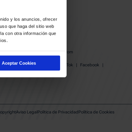
nido y los anuncios, ofrecer
uso que haga del sitio web
la con otra información que
ios.
baskonia@baskonia.com
Tel.
945 13 91 91
Aceptar Cookies
Instagram
|
X
|
TikTok
|
Facebook
|
Youtube
|
Linkedin
opyright
Aviso Legal
Política de Privacidad
Política de Cookies