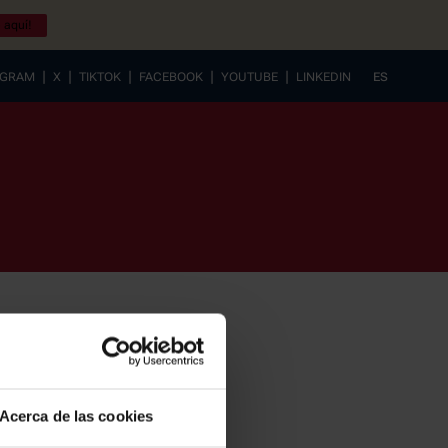
 aquí!
|
|
|
|
|
AGRAM
X
TIKTOK
FACEBOOK
YOUTUBE
LINKEDIN
ES
EUSKERA
Acerca de las cookies