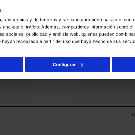
CONTACTO
LLA
TRABAJA CON NOSOTROS
s
BUESA ARENA EVENTS
, son propias y de terceros y se usan para personalizar el conte
BAKH
DAS
y analizar el tráfico. Además, compartimos información sobre el 
FUNDACIÓN BASKONIA-ALAVÉS
es sociales, publicidad y análisis web, quienes pueden combinar
 hayan recopilado a partir del uso que haya hecho de sus servic
DOS
Fernando Buesa Arena Carretera
Zurbano S/N
Configurar
01013 Vitoria-Gasteiz
KI
ARIO
C