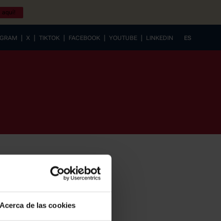
 aquí!
|
|
|
|
|
AGRAM
X
TIKTOK
FACEBOOK
YOUTUBE
LINKEDIN
ES
EUSKERA
Acerca de las cookies