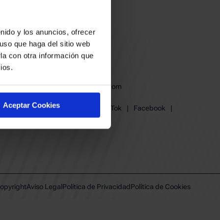
nido y los anuncios, ofrecer
uso que haga del sitio web
la con otra información que
ios.
baskonia@baskonia.com
Tel.
945 13 91 91
Aceptar Cookies
Instagram
|
X
|
TikTok
|
Facebook
|
Youtube
|
Linkedin
opyright
Aviso Legal
Política de Privacidad
Política de Cookies