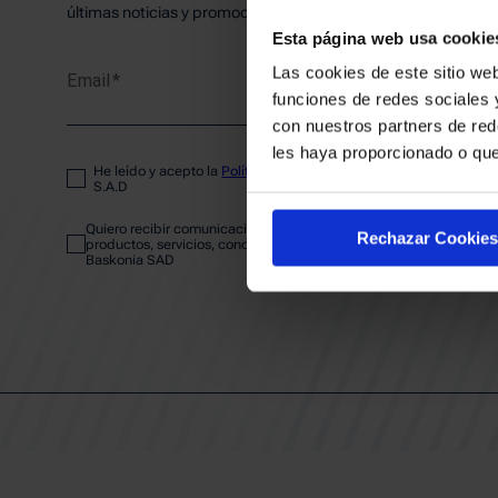
PLANTI
últimas noticias y promociones del club.
Esta página web usa cookie
Las cookies de este sitio web
Email
ENTRA
funciones de redes sociales 
con nuestros partners de red
les haya proporcionado o que
He leído y acepto la
Política de privacidad
del SASKI BASKONIA
ABONA
S.A.D
Quiero recibir comunicaciones electrónicas sobre las actividades,
Rechazar Cookies
productos, servicios, concursos, ofertas y/o promociones del SAS
Baskonia SAD
CALEND
CLUB
Patrocinadores