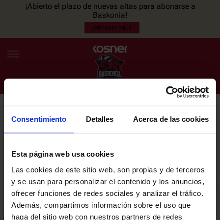
¡Abierto el plazo de nuevas altas para abonarse a
Baskonia!
¡Abónate aquí!
Consentimiento
Detalles
Acerca de las cookies
NEWSLETTER
ES
EU
Únete a nuestra newsletter y sé el primero en enterarte de las
NOTICIAS
últimas noticias y promociones del club.
Esta página web usa cookies
Las cookies de este sitio web, son propias y de terceros
PLANTILLA
y se usan para personalizar el contenido y los anuncios,
Email
ofrecer funciones de redes sociales y analizar el tráfico.
ENTRADAS
Además, compartimos información sobre el uso que
haga del sitio web con nuestros partners de redes
He leído y acepto la
Política de privacidad
del SASKI BASKONIA