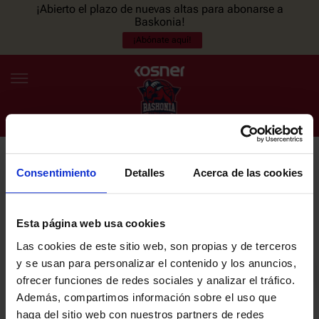
¡Abierto el plazo de nuevas altas para abonarse a
Baskonia!
¡Abónate aquí!
Consentimiento
Detalles
Acerca de las cookies
NEWSLETTER
ES
EU
Únete a nuestra newsletter y sé el primero en enterarte de las
NOTICIAS
últimas noticias y promociones del club.
Esta página web usa cookies
Las cookies de este sitio web, son propias y de terceros
PLANTILLA
y se usan para personalizar el contenido y los anuncios,
Email
ofrecer funciones de redes sociales y analizar el tráfico.
ENTRADAS
Además, compartimos información sobre el uso que
haga del sitio web con nuestros partners de redes
He leído y acepto la
Política de privacidad
del SASKI BASKONIA