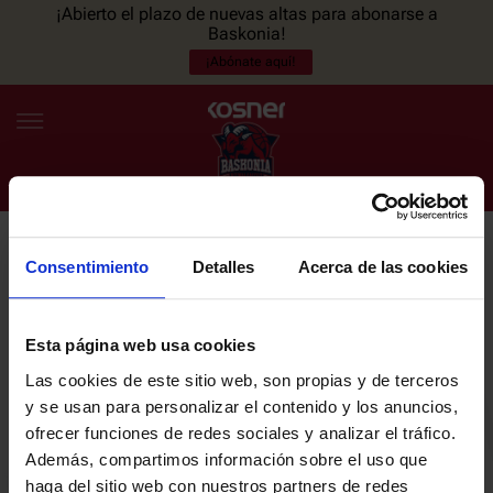
¡Abierto el plazo de nuevas altas para abonarse a
Baskonia!
¡Abónate aquí!
Consentimiento
Detalles
Acerca de las cookies
NEWSLETTER
ES
EU
Únete a nuestra newsletter y sé el primero en enterarte de las
NOTICIAS
últimas noticias y promociones del club.
Esta página web usa cookies
Las cookies de este sitio web, son propias y de terceros
PLANTILLA
y se usan para personalizar el contenido y los anuncios,
Email
ofrecer funciones de redes sociales y analizar el tráfico.
ENTRADAS
Además, compartimos información sobre el uso que
haga del sitio web con nuestros partners de redes
He leído y acepto la
Política de privacidad
del SASKI BASKONIA