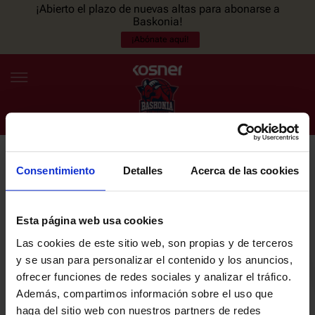
¡Abierto el plazo de nuevas altas para abonarse a
Baskonia!
¡Abónate aquí!
Consentimiento
Detalles
Acerca de las cookies
NEWSLETTER
ES
EU
Únete a nuestra newsletter y sé el primero en enterarte de las
NOTICIAS
últimas noticias y promociones del club.
Esta página web usa cookies
Las cookies de este sitio web, son propias y de terceros
PLANTILLA
y se usan para personalizar el contenido y los anuncios,
Email
ofrecer funciones de redes sociales y analizar el tráfico.
ENTRADAS
Además, compartimos información sobre el uso que
haga del sitio web con nuestros partners de redes
He leído y acepto la
Política de privacidad
del SASKI BASKONIA