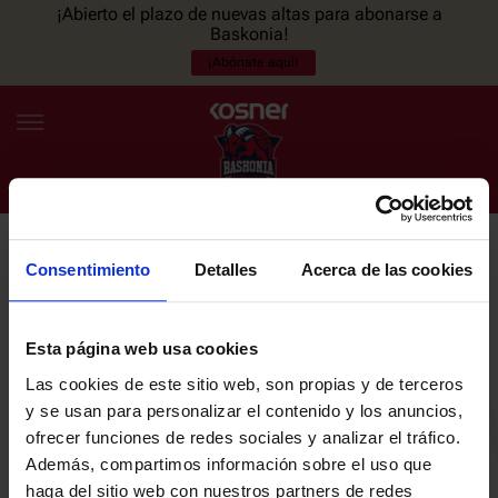
¡Abierto el plazo de nuevas altas para abonarse a
Baskonia!
¡Abónate aquí!
Consentimiento
Detalles
Acerca de las cookies
NEWSLETTER
ES
EU
Únete a nuestra newsletter y sé el primero en enterarte de las
NOTICIAS
últimas noticias y promociones del club.
Esta página web usa cookies
Las cookies de este sitio web, son propias y de terceros
PLANTILLA
y se usan para personalizar el contenido y los anuncios,
Email
ofrecer funciones de redes sociales y analizar el tráfico.
ENTRADAS
Además, compartimos información sobre el uso que
haga del sitio web con nuestros partners de redes
He leído y acepto la
Política de privacidad
del SASKI BASKONIA