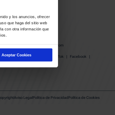
nido y los anuncios, ofrecer
uso que haga del sitio web
la con otra información que
ios.
baskonia@baskonia.com
Tel.
945 13 91 91
Aceptar Cookies
Instagram
|
X
|
TikTok
|
Facebook
|
Youtube
|
Linkedin
opyright
Aviso Legal
Política de Privacidad
Política de Cookies