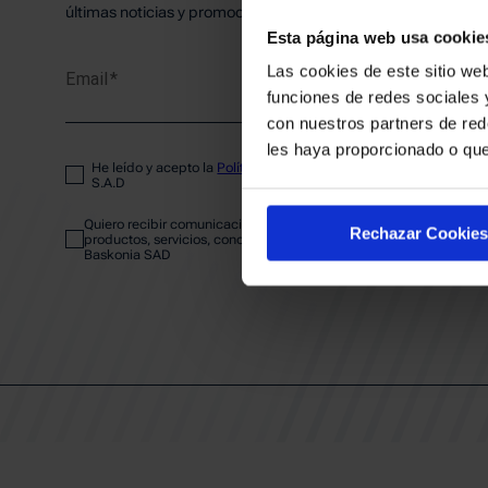
PLANTI
últimas noticias y promociones del club.
Esta página web usa cookie
Las cookies de este sitio web
Email
ENTRA
funciones de redes sociales 
con nuestros partners de red
les haya proporcionado o que
He leído y acepto la
Política de privacidad
del SASKI BASKONIA
ABONA
S.A.D
Quiero recibir comunicaciones electrónicas sobre las actividades,
Rechazar Cookies
productos, servicios, concursos, ofertas y/o promociones del SAS
Baskonia SAD
CALEND
CLUB
Patrocinadores