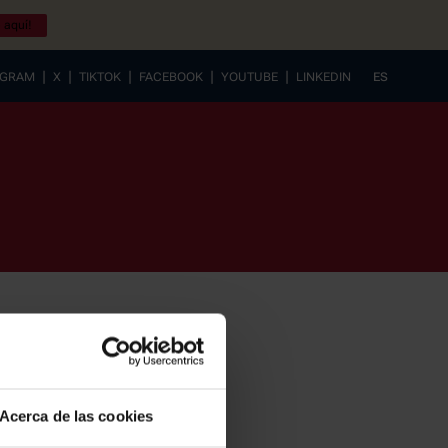
 aquí!
|
|
|
|
|
AGRAM
X
TIKTOK
FACEBOOK
YOUTUBE
LINKEDIN
ES
EUSKERA
Acerca de las cookies