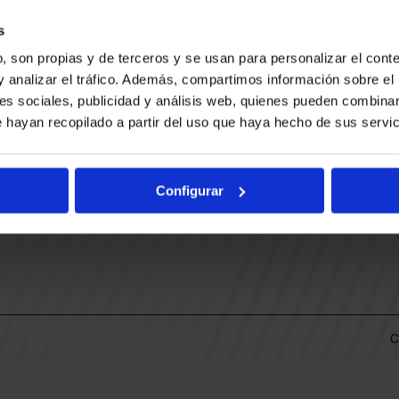
CONTACTO
LLA
TRABAJA CON NOSOTROS
s
BUESA ARENA EVENTS
, son propias y de terceros y se usan para personalizar el conte
BAKH
DAS
y analizar el tráfico. Además, compartimos información sobre el 
FUNDACIÓN BASKONIA-ALAVÉS
es sociales, publicidad y análisis web, quienes pueden combinar
 hayan recopilado a partir del uso que haya hecho de sus servic
DOS
Fernando Buesa Arena Carretera
Zurbano S/N
Configurar
01013 Vitoria-Gasteiz
KI
ARIO
C