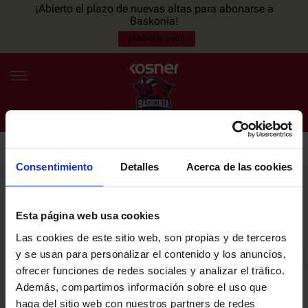
¡Abierto el plazo de nuevas altas para abonarse a
Baskonia!
¡Abónate aquí!
Consentimiento
Detalles
Acerca de las cookies
NEWSLETTER
ES
EU
Únete a nuestra newsletter y sé el primero en enterarte de las
NOTICIAS
últimas noticias y promociones del club.
Esta página web usa cookies
Las cookies de este sitio web, son propias y de terceros
PLANTILLA
y se usan para personalizar el contenido y los anuncios,
Email
ofrecer funciones de redes sociales y analizar el tráfico.
ENTRADAS
Además, compartimos información sobre el uso que
haga del sitio web con nuestros partners de redes
He leído y acepto la
Política de privacidad
del SASKI BASKONIA