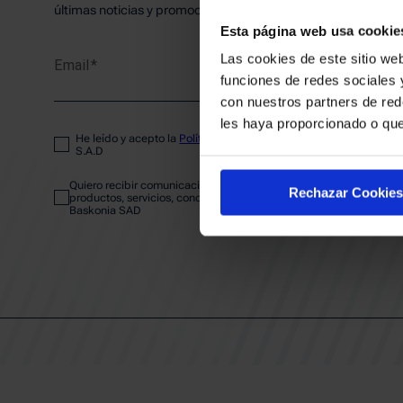
PLANTI
últimas noticias y promociones del club.
Esta página web usa cookie
Las cookies de este sitio web
Email
ENTRA
funciones de redes sociales 
con nuestros partners de red
les haya proporcionado o que
He leído y acepto la
Política de privacidad
del SASKI BASKONIA
ABONA
S.A.D
Quiero recibir comunicaciones electrónicas sobre las actividades,
Rechazar Cookies
productos, servicios, concursos, ofertas y/o promociones del SAS
Baskonia SAD
CALEND
CLUB
Patrocinadores