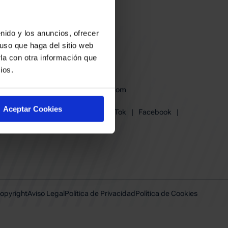
nido y los anuncios, ofrecer
uso que haga del sitio web
la con otra información que
ios.
baskonia@baskonia.com
Tel.
945 13 91 91
Aceptar Cookies
Instagram
|
X
|
TikTok
|
Facebook
|
Youtube
|
Linkedin
opyright
Aviso Legal
Política de Privacidad
Política de Cookies