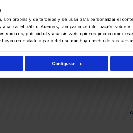
CONTACTO
LLA
TRABAJA CON NOSOTROS
s
BUESA ARENA EVENTS
, son propias y de terceros y se usan para personalizar el conte
BAKH
DAS
y analizar el tráfico. Además, compartimos información sobre el 
FUNDACIÓN BASKONIA-ALAVÉS
es sociales, publicidad y análisis web, quienes pueden combinar
 hayan recopilado a partir del uso que haya hecho de sus servic
DOS
Fernando Buesa Arena Carretera
Zurbano S/N
Configurar
01013 Vitoria-Gasteiz
KI
ARIO
C