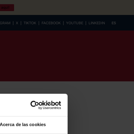
 aquí!
|
|
|
|
|
AGRAM
X
TIKTOK
FACEBOOK
YOUTUBE
LINKEDIN
ES
EUSKERA
Acerca de las cookies