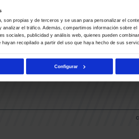
CONTACTO
LLA
TRABAJA CON NOSOTROS
s
BUESA ARENA EVENTS
, son propias y de terceros y se usan para personalizar el conte
BAKH
DAS
y analizar el tráfico. Además, compartimos información sobre el 
FUNDACIÓN BASKONIA-ALAVÉS
es sociales, publicidad y análisis web, quienes pueden combinar
 hayan recopilado a partir del uso que haya hecho de sus servic
DOS
Fernando Buesa Arena Carretera
Zurbano S/N
Configurar
01013 Vitoria-Gasteiz
KI
ARIO
C