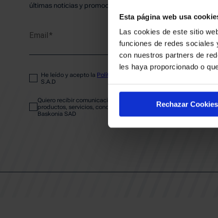
PLANTI
últimas noticias y promociones del club.
Esta página web usa cookie
Las cookies de este sitio web
Email
ENTRA
funciones de redes sociales 
con nuestros partners de red
les haya proporcionado o que
He leído y acepto la
Política de privacidad
del SASKI BASKONIA
ABONA
S.A.D
Quiero recibir comunicaciones electrónicas sobre las actividades,
Rechazar Cookies
productos, servicios, concursos, ofertas y/o promociones del SAS
Baskonia SAD
CALEND
CLUB
Patrocinadores