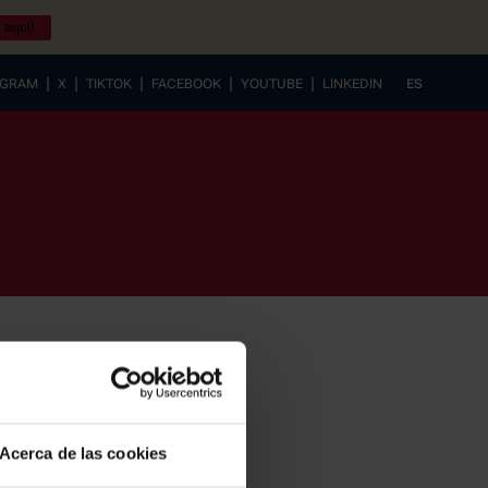
 aquí!
|
|
|
|
|
AGRAM
X
TIKTOK
FACEBOOK
YOUTUBE
LINKEDIN
ES
EUSKERA
Acerca de las cookies