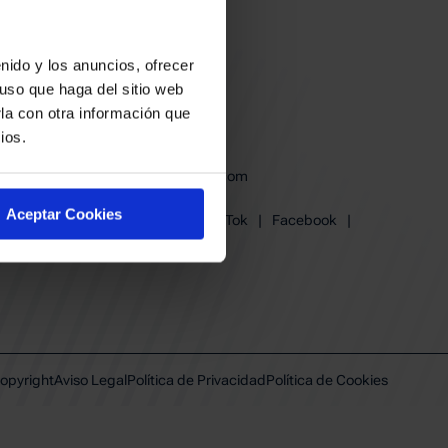
nido y los anuncios, ofrecer
uso que haga del sitio web
la con otra información que
ios.
baskonia@baskonia.com
Tel.
945 13 91 91
Aceptar Cookies
Instagram
|
X
|
TikTok
|
Facebook
|
Youtube
|
Linkedin
opyright
Aviso Legal
Política de Privacidad
Política de Cookies