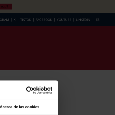
 aquí!
|
|
|
|
|
AGRAM
X
TIKTOK
FACEBOOK
YOUTUBE
LINKEDIN
ES
EUSKERA
Acerca de las cookies