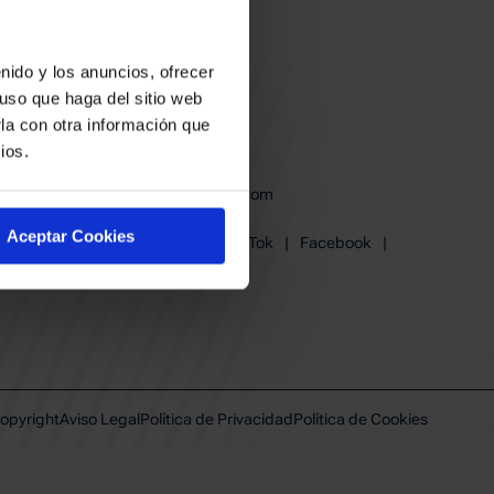
nido y los anuncios, ofrecer
uso que haga del sitio web
la con otra información que
ios.
baskonia@baskonia.com
Tel.
945 13 91 91
Aceptar Cookies
Instagram
|
X
|
TikTok
|
Facebook
|
Youtube
|
Linkedin
opyright
Aviso Legal
Política de Privacidad
Política de Cookies