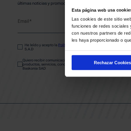
PLANTI
últimas noticias y promociones del club.
Esta página web usa cookie
Las cookies de este sitio web
Email
ENTRA
funciones de redes sociales 
con nuestros partners de red
les haya proporcionado o que
He leído y acepto la
Política de privacidad
del SASKI BASKONIA
ABONA
S.A.D
Quiero recibir comunicaciones electrónicas sobre las actividades,
Rechazar Cookies
productos, servicios, concursos, ofertas y/o promociones del SAS
Baskonia SAD
CALEND
CLUB
Patrocinadores