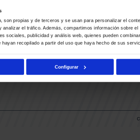
CONTACTO
LLA
TRABAJA CON NOSOTROS
s
BUESA ARENA EVENTS
, son propias y de terceros y se usan para personalizar el conte
BAKH
DAS
y analizar el tráfico. Además, compartimos información sobre el 
FUNDACIÓN BASKONIA-ALAVÉS
es sociales, publicidad y análisis web, quienes pueden combinar
 hayan recopilado a partir del uso que haya hecho de sus servic
DOS
Fernando Buesa Arena Carretera
Zurbano S/N
Configurar
01013 Vitoria-Gasteiz
KI
ARIO
C