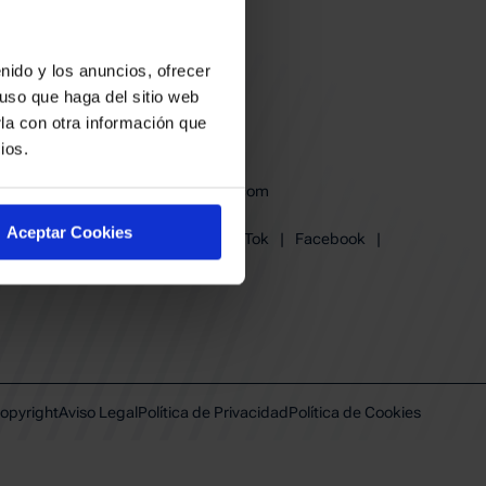
nido y los anuncios, ofrecer
uso que haga del sitio web
la con otra información que
ios.
baskonia@baskonia.com
Tel.
945 13 91 91
Aceptar Cookies
Instagram
|
X
|
TikTok
|
Facebook
|
Youtube
|
Linkedin
opyright
Aviso Legal
Política de Privacidad
Política de Cookies