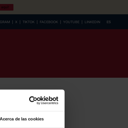
 aquí!
|
|
|
|
|
AGRAM
X
TIKTOK
FACEBOOK
YOUTUBE
LINKEDIN
ES
EUSKERA
Acerca de las cookies