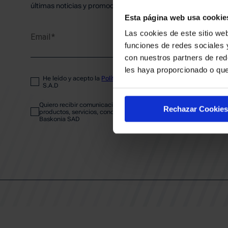
PLANTI
últimas noticias y promociones del club.
Esta página web usa cookie
Las cookies de este sitio web
Email
ENTRA
funciones de redes sociales 
con nuestros partners de red
les haya proporcionado o que
He leído y acepto la
Política de privacidad
del SASKI BASKONIA
ABONA
S.A.D
Quiero recibir comunicaciones electrónicas sobre las actividades,
Rechazar Cookies
productos, servicios, concursos, ofertas y/o promociones del SAS
Baskonia SAD
CALEND
CLUB
Patrocinadores