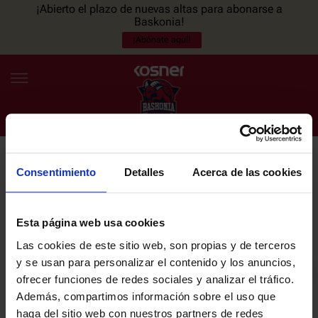
¡Abierto el plazo de nuevas altas para abonarse a
Baskonia!
¡Abónate aquí!
Consentimiento
Detalles
Acerca de las cookies
NEWSLETTER
ES
EU
Únete a nuestra newsletter y sé el primero en enterarte de las
NOTICIAS
últimas noticias y promociones del club.
Esta página web usa cookies
Las cookies de este sitio web, son propias y de terceros
PLANTILLA
y se usan para personalizar el contenido y los anuncios,
Email
ofrecer funciones de redes sociales y analizar el tráfico.
ENTRADAS
Además, compartimos información sobre el uso que
haga del sitio web con nuestros partners de redes
He leído y acepto la
Política de privacidad
del SASKI BASKONIA