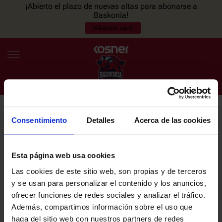
¡Abierto el plazo de nuevas altas para abonarse a
Baskonia!
¡Abónate aquí!
Consentimiento
Detalles
Acerca de las cookies
NEWSLETTER
ES
EU
Únete a nuestra newsletter y sé el primero en enterarte de las
NOTICIAS
últimas noticias y promociones del club.
Esta página web usa cookies
Las cookies de este sitio web, son propias y de terceros
PLANTILLA
y se usan para personalizar el contenido y los anuncios,
Email
ofrecer funciones de redes sociales y analizar el tráfico.
ENTRADAS
Además, compartimos información sobre el uso que
haga del sitio web con nuestros partners de redes
He leído y acepto la
Política de privacidad
del SASKI BASKONIA