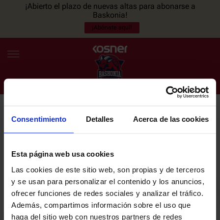
¡Abierto el plazo de nuevas altas para abonarse a
Baskonia!
¡Abónate aquí!
Consentimiento
Detalles
Acerca de las cookies
NEWSLETTER
ES
EU
Únete a nuestra newsletter y sé el primero en enterarte de las
NOTICIAS
últimas noticias y promociones del club.
Esta página web usa cookies
Las cookies de este sitio web, son propias y de terceros
PLANTILLA
y se usan para personalizar el contenido y los anuncios,
Email
ofrecer funciones de redes sociales y analizar el tráfico.
ENTRADAS
Además, compartimos información sobre el uso que
haga del sitio web con nuestros partners de redes
He leído y acepto la
Política de privacidad
del SASKI BASKONIA