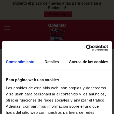
¡Abierto el plazo de nuevas altas para abonarse a
Baskonia!
¡Abónate aquí!
Consentimiento
Detalles
Acerca de las cookies
NEWSLETTER
ES
EU
Únete a nuestra newsletter y sé el primero en enterarte de las
NOTICIAS
últimas noticias y promociones del club.
Esta página web usa cookies
Las cookies de este sitio web, son propias y de terceros
PLANTILLA
y se usan para personalizar el contenido y los anuncios,
Email
ofrecer funciones de redes sociales y analizar el tráfico.
ENTRADAS
Además, compartimos información sobre el uso que
haga del sitio web con nuestros partners de redes
He leído y acepto la
Política de privacidad
del SASKI BASKONIA