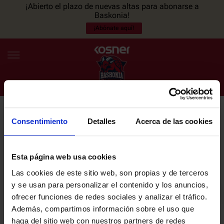
¡Abierto el plazo de nuevas altas para abonarse a
Baskonia!
¡Abónate aquí!
Consentimiento
Detalles
Acerca de las cookies
NEWSLETTER
ES
EU
Únete a nuestra newsletter y sé el primero en enterarte de las
NOTICIAS
últimas noticias y promociones del club.
Esta página web usa cookies
Las cookies de este sitio web, son propias y de terceros
PLANTILLA
y se usan para personalizar el contenido y los anuncios,
Email
ofrecer funciones de redes sociales y analizar el tráfico.
ENTRADAS
Además, compartimos información sobre el uso que
haga del sitio web con nuestros partners de redes
He leído y acepto la
Política de privacidad
del SASKI BASKONIA