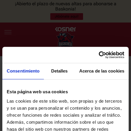
¡Abierto el plazo de nuevas altas para abonarse a
Baskonia!
¡Abónate aquí!
Consentimiento
Detalles
Acerca de las cookies
NEWSLETTER
ES
EU
Únete a nuestra newsletter y sé el primero en enterarte de las
NOTICIAS
últimas noticias y promociones del club.
Esta página web usa cookies
Las cookies de este sitio web, son propias y de terceros
PLANTILLA
y se usan para personalizar el contenido y los anuncios,
Email
ofrecer funciones de redes sociales y analizar el tráfico.
ENTRADAS
Además, compartimos información sobre el uso que
haga del sitio web con nuestros partners de redes
He leído y acepto la
Política de privacidad
del SASKI BASKONIA