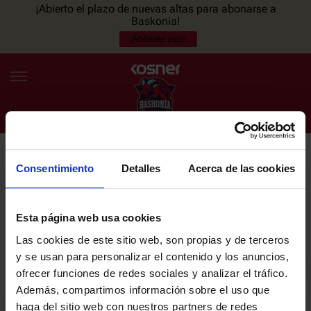
¡Abierto el plazo de nuevas altas para abonarse a
Baskonia!
¡Abónate aquí!
Consentimiento
Detalles
Acerca de las cookies
NEWSLETTER
ES
EU
Únete a nuestra newsletter y sé el primero en enterarte de las
NOTICIAS
últimas noticias y promociones del club.
Esta página web usa cookies
Las cookies de este sitio web, son propias y de terceros
PLANTILLA
y se usan para personalizar el contenido y los anuncios,
Email
ofrecer funciones de redes sociales y analizar el tráfico.
ENTRADAS
Además, compartimos información sobre el uso que
haga del sitio web con nuestros partners de redes
He leído y acepto la
Política de privacidad
del SASKI BASKONIA