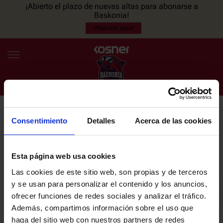
¡Abierto el plazo de nuevas altas para abonarse a
Baskonia!
¡Abónate aquí!
Consentimiento
Detalles
Acerca de las cookies
NEWSLETTER
ES
EU
Únete a nuestra newsletter y sé el primero en enterarte de las
NOTICIAS
últimas noticias y promociones del club.
Esta página web usa cookies
Las cookies de este sitio web, son propias y de terceros
PLANTILLA
y se usan para personalizar el contenido y los anuncios,
Email
ofrecer funciones de redes sociales y analizar el tráfico.
ENTRADAS
Además, compartimos información sobre el uso que
haga del sitio web con nuestros partners de redes
He leído y acepto la
Política de privacidad
del SASKI BASKONIA