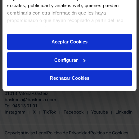
ABONADOS
S.A.D
sociales, publicidad y análisis web, quienes pueden
CALENDARIO
combinarla con otra información que les haya
Quiero recibir comunicaciones electrónicas sobre las actividades,
productos, servicios, concursos, ofertas y/o promociones del SASKI
proporcionado o que hayan recopilado a partir del uso
CLUB
Baskonia SAD
que haya hecho de sus servicios.
TIENDA OFICIAL BASKONIA
ENTRADAS | VENTA OFICIAL
Aceptar Cookies
NOTICIAS
Patrocinadores
CONTACTO
Grupos
TRABAJA CON NOSOTROS
Configurar
Experiencias VIP
BUESA ARENA EVENTS
Copa del Rey 2026
BAKH
FUNDACIÓN BASKONIA-ALAVÉS
Juegos BKN
Rechazar Cookies
Fernando Buesa Arena Carretera
Protección de Menores
Zurbano S/N
Preguntas Frecuentes Baskonia
01013 Vitoria-Gasteiz
baskonia@baskonia.com
Tel.
945 13 91 91
INSTAGRAM
|
X
|
TIKTOK
|
FACEBOOK
|
YOUTUBE
|
LINKEDIN
Instagram
X
TikTok
Facebook
Youtube
Linkedin
|
|
|
|
|
Copyright
Aviso Legal
Política de Privacidad
Política de Cookies