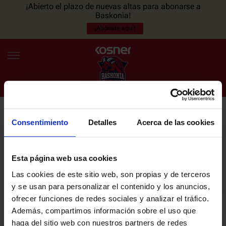
¡Abierto el plazo de nuevas altas para abonarse a
Baskonia!
¡Abónate aquí!
Consentimiento
Detalles
Acerca de las cookies
NEWSLETTER
ES
EU
Únete a nuestra newsletter y sé el primero en enterarte de las
NOTICIAS
últimas noticias y promociones del club.
Esta página web usa cookies
Las cookies de este sitio web, son propias y de terceros
PLANTILLA
y se usan para personalizar el contenido y los anuncios,
Email
ofrecer funciones de redes sociales y analizar el tráfico.
ENTRADAS
Además, compartimos información sobre el uso que
haga del sitio web con nuestros partners de redes
He leído y acepto la
Política de privacidad
del SASKI BASKONIA