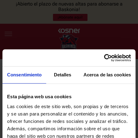
¡Abierto el plazo de nuevas altas para abonarse a
Baskonia!
¡Abónate aquí!
Consentimiento
Detalles
Acerca de las cookies
NEWSLETTER
ES
EU
Únete a nuestra newsletter y sé el primero en enterarte de las
NOTICIAS
últimas noticias y promociones del club.
Esta página web usa cookies
Las cookies de este sitio web, son propias y de terceros
PLANTILLA
y se usan para personalizar el contenido y los anuncios,
Email
ofrecer funciones de redes sociales y analizar el tráfico.
ENTRADAS
Además, compartimos información sobre el uso que
haga del sitio web con nuestros partners de redes
He leído y acepto la
Política de privacidad
del SASKI BASKONIA