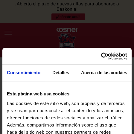
¡Abierto el plazo de nuevas altas para abonarse a
Baskonia!
¡Abónate aquí!
Consentimiento
Detalles
Acerca de las cookies
NEWSLETTER
ES
EU
Únete a nuestra newsletter y sé el primero en enterarte de las
NOTICIAS
últimas noticias y promociones del club.
Esta página web usa cookies
Las cookies de este sitio web, son propias y de terceros
PLANTILLA
y se usan para personalizar el contenido y los anuncios,
Email
ofrecer funciones de redes sociales y analizar el tráfico.
ENTRADAS
Además, compartimos información sobre el uso que
haga del sitio web con nuestros partners de redes
He leído y acepto la
Política de privacidad
del SASKI BASKONIA