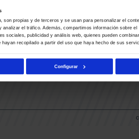
CONTACTO
LLA
TRABAJA CON NOSOTROS
s
BUESA ARENA EVENTS
, son propias y de terceros y se usan para personalizar el conte
BAKH
DAS
y analizar el tráfico. Además, compartimos información sobre el 
FUNDACIÓN BASKONIA-ALAVÉS
es sociales, publicidad y análisis web, quienes pueden combinar
 hayan recopilado a partir del uso que haya hecho de sus servic
DOS
Fernando Buesa Arena Carretera
Zurbano S/N
Configurar
01013 Vitoria-Gasteiz
KI
ARIO
C