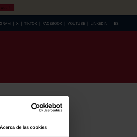
 aquí!
|
|
|
|
|
AGRAM
X
TIKTOK
FACEBOOK
YOUTUBE
LINKEDIN
ES
EUSKERA
Acerca de las cookies