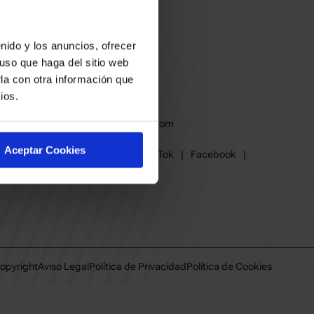
nido y los anuncios, ofrecer
uso que haga del sitio web
la con otra información que
ios.
baskonia@baskonia.com
Tel.
945 13 91 91
Aceptar Cookies
Instagram
|
X
|
TikTok
|
Facebook
|
Youtube
|
Linkedin
opyright
Aviso Legal
Política de Privacidad
Política de Cookies