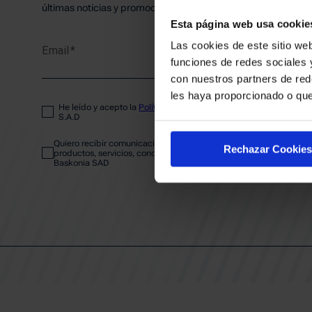
PLANTI
últimas noticias y promociones del club.
Esta página web usa cookie
Las cookies de este sitio web
Email
ENTRA
funciones de redes sociales 
con nuestros partners de red
les haya proporcionado o que
He leído y acepto la
Política de privacidad
del SASKI BASKONIA
ABONA
S.A.D
Quiero recibir comunicaciones electrónicas sobre las actividades,
Rechazar Cookies
productos, servicios, concursos, ofertas y/o promociones del SAS
Baskonia SAD
CALEND
CLUB
Patrocinadores