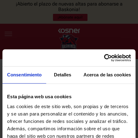
¡Abierto el plazo de nuevas altas para abonarse a
Baskonia!
¡Abónate aquí!
Consentimiento
Detalles
Acerca de las cookies
NEWSLETTER
ES
EU
Únete a nuestra newsletter y sé el primero en enterarte de las
NOTICIAS
últimas noticias y promociones del club.
Esta página web usa cookies
Las cookies de este sitio web, son propias y de terceros
PLANTILLA
y se usan para personalizar el contenido y los anuncios,
Email
ofrecer funciones de redes sociales y analizar el tráfico.
ENTRADAS
Además, compartimos información sobre el uso que
haga del sitio web con nuestros partners de redes
He leído y acepto la
Política de privacidad
del SASKI BASKONIA