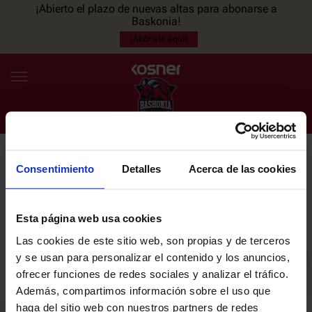
¡Abierto el plazo de nuevas altas para abonarse a
Baskonia!
¡Abónate aquí!
Consentimiento
Detalles
Acerca de las cookies
NEWSLETTER
ES
EU
Únete a nuestra newsletter y sé el primero en enterarte de las
NOTICIAS
últimas noticias y promociones del club.
Esta página web usa cookies
Las cookies de este sitio web, son propias y de terceros
PLANTILLA
y se usan para personalizar el contenido y los anuncios,
Email
ofrecer funciones de redes sociales y analizar el tráfico.
ENTRADAS
Además, compartimos información sobre el uso que
haga del sitio web con nuestros partners de redes
He leído y acepto la
Política de privacidad
del SASKI BASKONIA