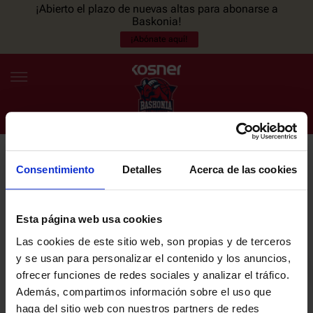
¡Abierto el plazo de nuevas altas para abonarse a
Baskonia!
¡Abónate aquí!
Consentimiento
Detalles
Acerca de las cookies
NEWSLETTER
ES
EU
Únete a nuestra newsletter y sé el primero en enterarte de las
NOTICIAS
últimas noticias y promociones del club.
Esta página web usa cookies
Las cookies de este sitio web, son propias y de terceros
PLANTILLA
y se usan para personalizar el contenido y los anuncios,
Email
ofrecer funciones de redes sociales y analizar el tráfico.
ENTRADAS
Además, compartimos información sobre el uso que
haga del sitio web con nuestros partners de redes
He leído y acepto la
Política de privacidad
del SASKI BASKONIA