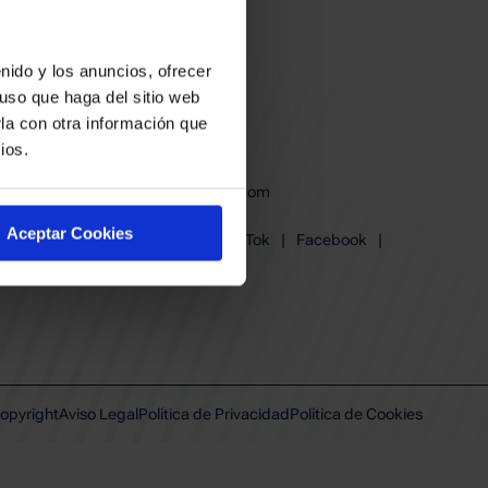
nido y los anuncios, ofrecer
uso que haga del sitio web
la con otra información que
ios.
baskonia@baskonia.com
Tel.
945 13 91 91
Aceptar Cookies
Instagram
|
X
|
TikTok
|
Facebook
|
Youtube
|
Linkedin
opyright
Aviso Legal
Política de Privacidad
Política de Cookies