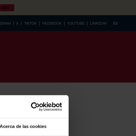
 aquí!
|
|
|
|
|
AGRAM
X
TIKTOK
FACEBOOK
YOUTUBE
LINKEDIN
ES
EUSKERA
Acerca de las cookies