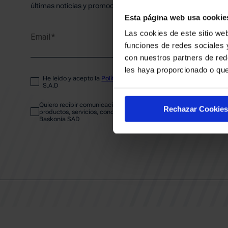
PLANTI
últimas noticias y promociones del club.
Esta página web usa cookie
Las cookies de este sitio web
Email
ENTRA
funciones de redes sociales 
con nuestros partners de red
les haya proporcionado o que
He leído y acepto la
Política de privacidad
del SASKI BASKONIA
ABONA
S.A.D
Quiero recibir comunicaciones electrónicas sobre las actividades,
Rechazar Cookies
productos, servicios, concursos, ofertas y/o promociones del SAS
Baskonia SAD
CALEND
CLUB
Patrocinadores