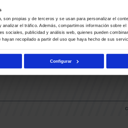
CONTACTO
LLA
TRABAJA CON NOSOTROS
s
BUESA ARENA EVENTS
, son propias y de terceros y se usan para personalizar el conte
BAKH
DAS
y analizar el tráfico. Además, compartimos información sobre el 
FUNDACIÓN BASKONIA-ALAVÉS
es sociales, publicidad y análisis web, quienes pueden combinar
 hayan recopilado a partir del uso que haya hecho de sus servic
DOS
Fernando Buesa Arena Carretera
Zurbano S/N
Configurar
01013 Vitoria-Gasteiz
KI
ARIO
C