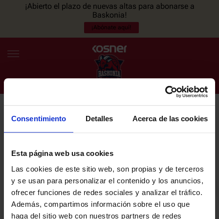
¡Abierto el plazo de nuevas altas para abonarse a
Baskonia!
¡Abónate aquí!
Consentimiento
Detalles
Acerca de las cookies
NEWSLETTER
ES
EU
Únete a nuestra newsletter y sé el primero en enterarte de las
NOTICIAS
últimas noticias y promociones del club.
Esta página web usa cookies
Las cookies de este sitio web, son propias y de terceros
PLANTILLA
y se usan para personalizar el contenido y los anuncios,
Email
ofrecer funciones de redes sociales y analizar el tráfico.
ENTRADAS
Además, compartimos información sobre el uso que
haga del sitio web con nuestros partners de redes
He leído y acepto la
Política de privacidad
del SASKI BASKONIA