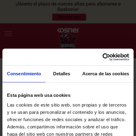
¡Abierto el plazo de nuevas altas para abonarse a
Baskonia!
¡Abónate aquí!
Consentimiento
Detalles
Acerca de las cookies
NEWSLETTER
ES
EU
Únete a nuestra newsletter y sé el primero en enterarte de las
NOTICIAS
últimas noticias y promociones del club.
Esta página web usa cookies
Las cookies de este sitio web, son propias y de terceros
PLANTILLA
y se usan para personalizar el contenido y los anuncios,
Email
ofrecer funciones de redes sociales y analizar el tráfico.
ENTRADAS
Además, compartimos información sobre el uso que
haga del sitio web con nuestros partners de redes
He leído y acepto la
Política de privacidad
del SASKI BASKONIA