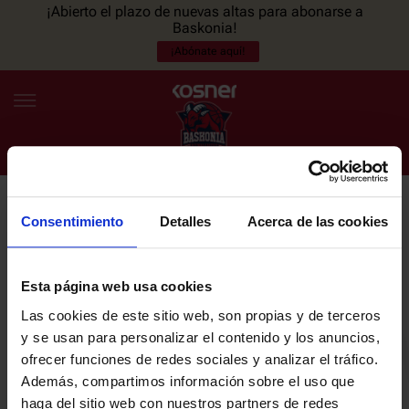
¡Abierto el plazo de nuevas altas para abonarse a
Baskonia!
¡Abónate aquí!
Consentimiento
Detalles
Acerca de las cookies
NEWSLETTER
ES
EU
Únete a nuestra newsletter y sé el primero en enterarte de las
NOTICIAS
últimas noticias y promociones del club.
Esta página web usa cookies
Las cookies de este sitio web, son propias y de terceros
PLANTILLA
y se usan para personalizar el contenido y los anuncios,
Email
ofrecer funciones de redes sociales y analizar el tráfico.
ENTRADAS
Además, compartimos información sobre el uso que
haga del sitio web con nuestros partners de redes
He leído y acepto la
Política de privacidad
del SASKI BASKONIA