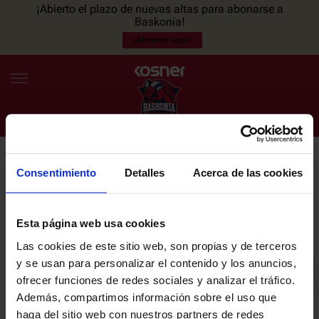
¡Abierto el plazo de nuevas altas para abonarse a
Baskonia!
¡Abónate aquí!
Consentimiento
Detalles
Acerca de las cookies
NEWSLETTER
ES
EU
Únete a nuestra newsletter y sé el primero en enterarte de las
NOTICIAS
últimas noticias y promociones del club.
Esta página web usa cookies
Las cookies de este sitio web, son propias y de terceros
PLANTILLA
y se usan para personalizar el contenido y los anuncios,
Email
ofrecer funciones de redes sociales y analizar el tráfico.
ENTRADAS
Además, compartimos información sobre el uso que
haga del sitio web con nuestros partners de redes
He leído y acepto la
Política de privacidad
del SASKI BASKONIA