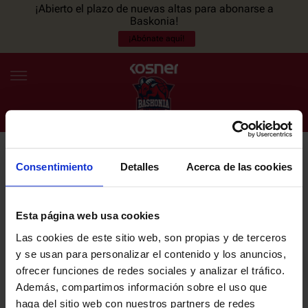
¡Abierto el plazo de nuevas altas para abonarse a
Baskonia!
¡Abónate aquí!
Consentimiento
Detalles
Acerca de las cookies
NEWSLETTER
ES
EU
Únete a nuestra newsletter y sé el primero en enterarte de las
NOTICIAS
últimas noticias y promociones del club.
Esta página web usa cookies
Las cookies de este sitio web, son propias y de terceros
PLANTILLA
y se usan para personalizar el contenido y los anuncios,
Email
ofrecer funciones de redes sociales y analizar el tráfico.
ENTRADAS
Además, compartimos información sobre el uso que
haga del sitio web con nuestros partners de redes
He leído y acepto la
Política de privacidad
del SASKI BASKONIA