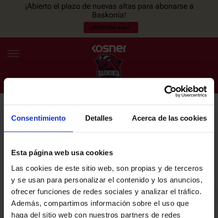
¡Abierto el plazo de nuevas altas para abonarse a
Baskonia!
¡Abónate aquí!
Consentimiento
Detalles
Acerca de las cookies
NEWSLETTER
ES
EU
Únete a nuestra newsletter y sé el primero en enterarte de las
NOTICIAS
últimas noticias y promociones del club.
Esta página web usa cookies
Las cookies de este sitio web, son propias y de terceros
PLANTILLA
y se usan para personalizar el contenido y los anuncios,
Email
ofrecer funciones de redes sociales y analizar el tráfico.
ENTRADAS
Además, compartimos información sobre el uso que
haga del sitio web con nuestros partners de redes
He leído y acepto la
Política de privacidad
del SASKI BASKONIA