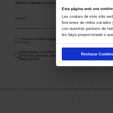
PLANTI
últimas noticias y promociones del club.
Esta página web usa cookie
Las cookies de este sitio web
Email
ENTRA
funciones de redes sociales 
con nuestros partners de red
les haya proporcionado o que
He leído y acepto la
Política de privacidad
del SASKI BASKONIA
ABONA
S.A.D
Quiero recibir comunicaciones electrónicas sobre las actividades,
Rechazar Cookies
productos, servicios, concursos, ofertas y/o promociones del SAS
Baskonia SAD
CALEND
CLUB
Patrocinadores