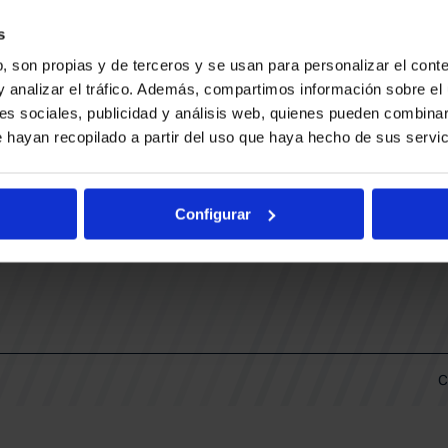
CONTACTO
LLA
TRABAJA CON NOSOTROS
s
BUESA ARENA EVENTS
, son propias y de terceros y se usan para personalizar el conte
BAKH
DAS
y analizar el tráfico. Además, compartimos información sobre el 
FUNDACIÓN BASKONIA-ALAVÉS
es sociales, publicidad y análisis web, quienes pueden combinar
 hayan recopilado a partir del uso que haya hecho de sus servic
DOS
Fernando Buesa Arena Carretera
Zurbano S/N
Configurar
01013 Vitoria-Gasteiz
KI
ARIO
C