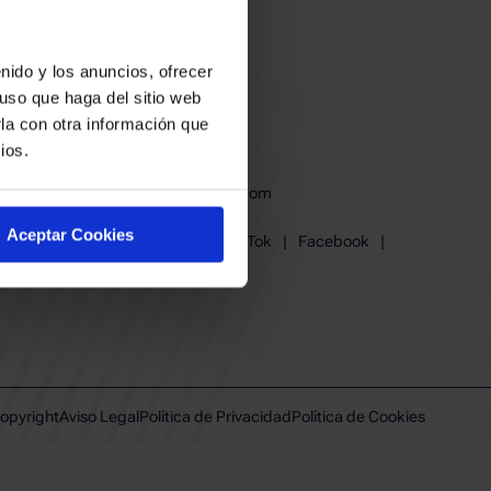
nido y los anuncios, ofrecer
uso que haga del sitio web
la con otra información que
ios.
baskonia@baskonia.com
Tel.
945 13 91 91
Aceptar Cookies
Instagram
|
X
|
TikTok
|
Facebook
|
Youtube
|
Linkedin
opyright
Aviso Legal
Política de Privacidad
Política de Cookies