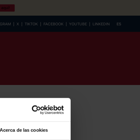
 aquí!
|
|
|
|
|
AGRAM
X
TIKTOK
FACEBOOK
YOUTUBE
LINKEDIN
ES
EUSKERA
Acerca de las cookies