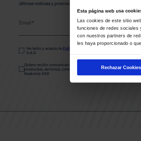
PLANTI
últimas noticias y promociones del club.
Esta página web usa cookie
Las cookies de este sitio web
Email
ENTRA
funciones de redes sociales 
con nuestros partners de red
les haya proporcionado o que
He leído y acepto la
Política de privacidad
del SASKI BASKONIA
ABONA
S.A.D
Quiero recibir comunicaciones electrónicas sobre las actividades,
Rechazar Cookies
productos, servicios, concursos, ofertas y/o promociones del SAS
Baskonia SAD
CALEND
CLUB
Patrocinadores