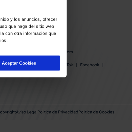
nido y los anuncios, ofrecer
uso que haga del sitio web
la con otra información que
ios.
baskonia@baskonia.com
Tel.
945 13 91 91
Aceptar Cookies
Instagram
|
X
|
TikTok
|
Facebook
|
Youtube
|
Linkedin
opyright
Aviso Legal
Política de Privacidad
Política de Cookies