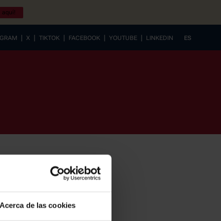
 aquí!
|
|
|
|
|
AGRAM
X
TIKTOK
FACEBOOK
YOUTUBE
LINKEDIN
ES
EUSKERA
Acerca de las cookies