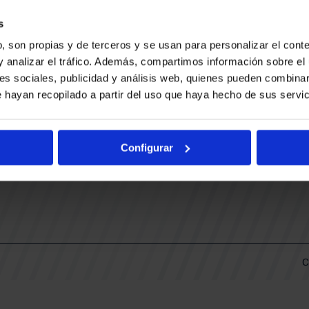
CONTACTO
LLA
TRABAJA CON NOSOTROS
s
BUESA ARENA EVENTS
, son propias y de terceros y se usan para personalizar el conte
BAKH
DAS
y analizar el tráfico. Además, compartimos información sobre el 
FUNDACIÓN BASKONIA-ALAVÉS
es sociales, publicidad y análisis web, quienes pueden combinar
 hayan recopilado a partir del uso que haya hecho de sus servic
DOS
Fernando Buesa Arena Carretera
Zurbano S/N
Configurar
01013 Vitoria-Gasteiz
KI
ARIO
C