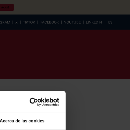
 aquí!
|
|
|
|
|
AGRAM
X
TIKTOK
FACEBOOK
YOUTUBE
LINKEDIN
ES
EUSKERA
Acerca de las cookies