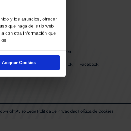
nido y los anuncios, ofrecer
uso que haga del sitio web
la con otra información que
ios.
baskonia@baskonia.com
Tel.
945 13 91 91
Aceptar Cookies
Instagram
|
X
|
TikTok
|
Facebook
|
Youtube
|
Linkedin
opyright
Aviso Legal
Política de Privacidad
Política de Cookies