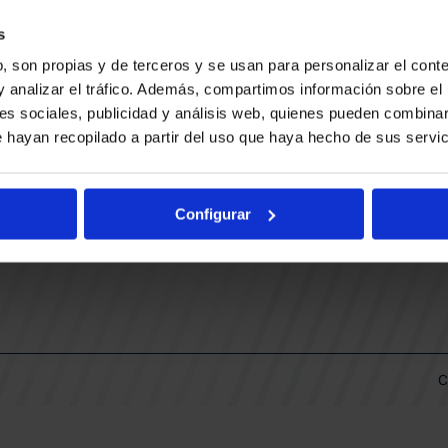
CONTACTO
LLA
TRABAJA CON NOSOTROS
s
BUESA ARENA EVENTS
, son propias y de terceros y se usan para personalizar el conte
BAKH
DAS
y analizar el tráfico. Además, compartimos información sobre el 
FUNDACIÓN BASKONIA-ALAVÉS
es sociales, publicidad y análisis web, quienes pueden combinar
 hayan recopilado a partir del uso que haya hecho de sus servic
DOS
Fernando Buesa Arena Carretera
Zurbano S/N
Configurar
01013 Vitoria-Gasteiz
KI
ARIO
C