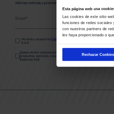
PLANTI
últimas noticias y promociones del club.
Esta página web usa cookie
Las cookies de este sitio web
Email
ENTRA
funciones de redes sociales 
con nuestros partners de red
les haya proporcionado o que
He leído y acepto la
Política de privacidad
del SASKI BASKONIA
ABONA
S.A.D
Quiero recibir comunicaciones electrónicas sobre las actividades,
Rechazar Cookies
productos, servicios, concursos, ofertas y/o promociones del SAS
Baskonia SAD
CALEND
CLUB
Patrocinadores