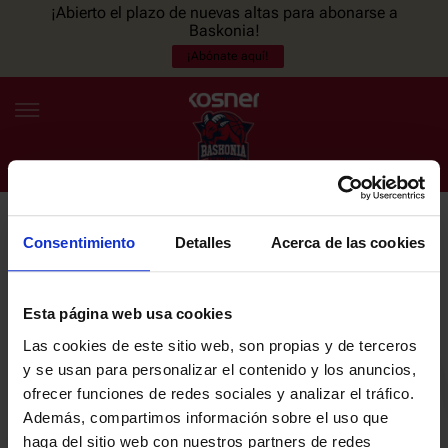
¡Abierto el plazo de nuevas altas para abonarse a
Baskonia!
¡Abónate aquí!
Consentimiento
Detalles
Acerca de las cookies
NEWSLETTER
ES
EU
Únete a nuestra newsletter y sé el primero en enterarte de las
NOTICIAS
últimas noticias y promociones del club.
Esta página web usa cookies
Las cookies de este sitio web, son propias y de terceros
PLANTILLA
y se usan para personalizar el contenido y los anuncios,
Email
ofrecer funciones de redes sociales y analizar el tráfico.
ENTRADAS
Además, compartimos información sobre el uso que
haga del sitio web con nuestros partners de redes
He leído y acepto la
Política de privacidad
del SASKI BASKONIA