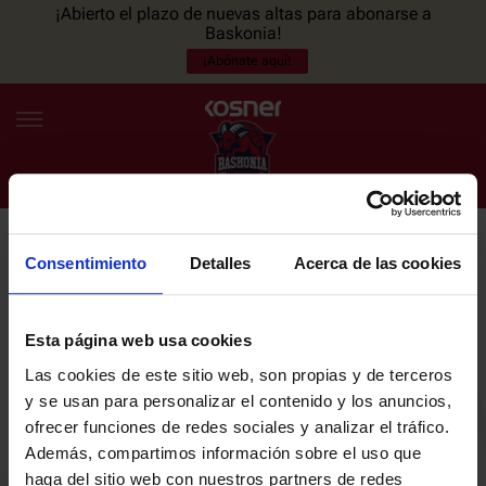
¡Abierto el plazo de nuevas altas para abonarse a
Baskonia!
¡Abónate aquí!
Consentimiento
Detalles
Acerca de las cookies
NEWSLETTER
ES
EU
Únete a nuestra newsletter y sé el primero en enterarte de las
NOTICIAS
últimas noticias y promociones del club.
Esta página web usa cookies
Las cookies de este sitio web, son propias y de terceros
PLANTILLA
y se usan para personalizar el contenido y los anuncios,
Email
ofrecer funciones de redes sociales y analizar el tráfico.
ENTRADAS
Además, compartimos información sobre el uso que
haga del sitio web con nuestros partners de redes
He leído y acepto la
Política de privacidad
del SASKI BASKONIA