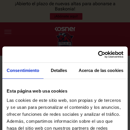
¡Abierto el plazo de nuevas altas para abonarse a
Baskonia!
¡Abónate aquí!
Consentimiento
Detalles
Acerca de las cookies
NEWSLETTER
ES
EU
Únete a nuestra newsletter y sé el primero en enterarte de las
NOTICIAS
últimas noticias y promociones del club.
Esta página web usa cookies
Las cookies de este sitio web, son propias y de terceros
PLANTILLA
y se usan para personalizar el contenido y los anuncios,
Email
ofrecer funciones de redes sociales y analizar el tráfico.
ENTRADAS
Además, compartimos información sobre el uso que
haga del sitio web con nuestros partners de redes
He leído y acepto la
Política de privacidad
del SASKI BASKONIA