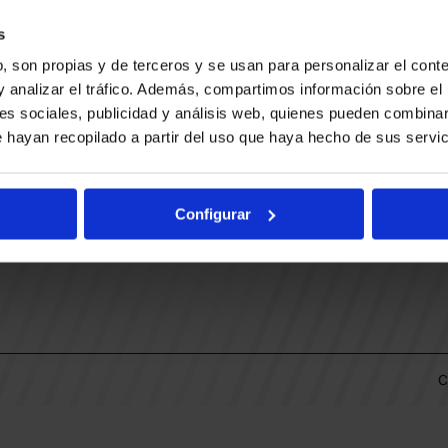
CONTACTO
LLA
TRABAJA CON NOSOTROS
s
BUESA ARENA EVENTS
, son propias y de terceros y se usan para personalizar el conte
BAKH
DAS
y analizar el tráfico. Además, compartimos información sobre el 
FUNDACIÓN BASKONIA-ALAVÉS
es sociales, publicidad y análisis web, quienes pueden combinar
 hayan recopilado a partir del uso que haya hecho de sus servic
DOS
Fernando Buesa Arena Carretera
Zurbano S/N
Configurar
01013 Vitoria-Gasteiz
KI
ARIO
C