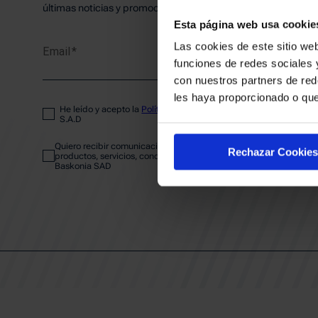
PLANTI
últimas noticias y promociones del club.
Esta página web usa cookie
Las cookies de este sitio web
Email
ENTRA
funciones de redes sociales 
con nuestros partners de red
les haya proporcionado o que
He leído y acepto la
Política de privacidad
del SASKI BASKONIA
ABONA
S.A.D
Quiero recibir comunicaciones electrónicas sobre las actividades,
Rechazar Cookies
productos, servicios, concursos, ofertas y/o promociones del SAS
Baskonia SAD
CALEND
CLUB
Patrocinadores