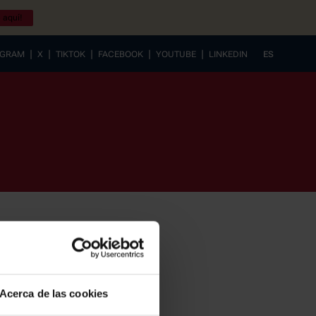
 aquí!
|
|
|
|
|
AGRAM
X
TIKTOK
FACEBOOK
YOUTUBE
LINKEDIN
ES
EUSKERA
Acerca de las cookies