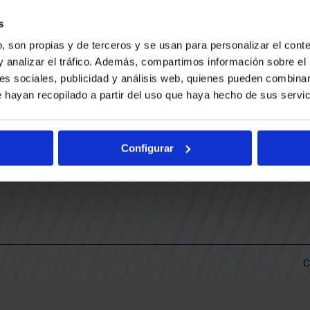
CONTACTO
LLA
TRABAJA CON NOSOTROS
s
BUESA ARENA EVENTS
, son propias y de terceros y se usan para personalizar el conte
BAKH
DAS
y analizar el tráfico. Además, compartimos información sobre el 
FUNDACIÓN BASKONIA-ALAVÉS
es sociales, publicidad y análisis web, quienes pueden combinar
 hayan recopilado a partir del uso que haya hecho de sus servic
DOS
Fernando Buesa Arena Carretera
Zurbano S/N
Configurar
01013 Vitoria-Gasteiz
KI
ARIO
C