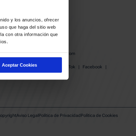
nido y los anuncios, ofrecer
uso que haga del sitio web
la con otra información que
ios.
baskonia@baskonia.com
Tel.
945 13 91 91
Aceptar Cookies
Instagram
|
X
|
TikTok
|
Facebook
|
Youtube
|
Linkedin
opyright
Aviso Legal
Política de Privacidad
Política de Cookies