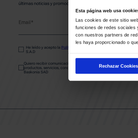
PLANTI
últimas noticias y promociones del club.
Esta página web usa cookie
Las cookies de este sitio web
Email
ENTRA
funciones de redes sociales 
con nuestros partners de red
les haya proporcionado o que
He leído y acepto la
Política de privacidad
del SASKI BASKONIA
ABONA
S.A.D
Quiero recibir comunicaciones electrónicas sobre las actividades,
Rechazar Cookies
productos, servicios, concursos, ofertas y/o promociones del SAS
Baskonia SAD
CALEND
CLUB
Patrocinadores