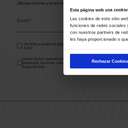
PLANTI
últimas noticias y promociones del club.
Esta página web usa cookie
Las cookies de este sitio web
Email
ENTRA
funciones de redes sociales 
con nuestros partners de red
les haya proporcionado o que
He leído y acepto la
Política de privacidad
del SASKI BASKONIA
ABONA
S.A.D
Quiero recibir comunicaciones electrónicas sobre las actividades,
Rechazar Cookies
productos, servicios, concursos, ofertas y/o promociones del SAS
Baskonia SAD
CALEND
CLUB
Patrocinadores