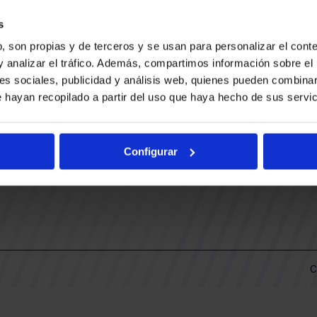
CONTACTO
LLA
TRABAJA CON NOSOTROS
s
BUESA ARENA EVENTS
, son propias y de terceros y se usan para personalizar el conte
BAKH
DAS
y analizar el tráfico. Además, compartimos información sobre el 
FUNDACIÓN BASKONIA-ALAVÉS
es sociales, publicidad y análisis web, quienes pueden combinar
 hayan recopilado a partir del uso que haya hecho de sus servic
DOS
Fernando Buesa Arena Carretera
Zurbano S/N
Configurar
01013 Vitoria-Gasteiz
KI
ARIO
C