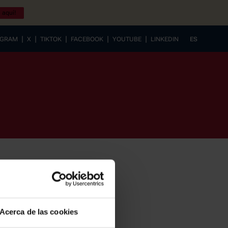
 aquí!
|
|
|
|
|
AGRAM
X
TIKTOK
FACEBOOK
YOUTUBE
LINKEDIN
ES
EUSKERA
Acerca de las cookies