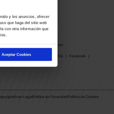
nido y los anuncios, ofrecer
uso que haga del sitio web
la con otra información que
ios.
baskonia@baskonia.com
Tel.
945 13 91 91
Aceptar Cookies
Instagram
|
X
|
TikTok
|
Facebook
|
Youtube
|
Linkedin
opyright
Aviso Legal
Política de Privacidad
Política de Cookies