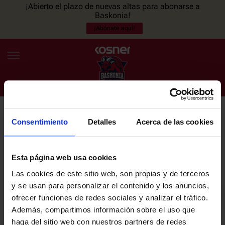
¡Abierto el plazo de nuevas altas para abonarse a
Baskonia!
¡Abónate aquí!
Consentimiento
Detalles
Acerca de las cookies
NEWSLETTER
ES
EU
Únete a nuestra newsletter y sé el primero en enterarte de las
NOTICIAS
últimas noticias y promociones del club.
Esta página web usa cookies
Las cookies de este sitio web, son propias y de terceros
PLANTILLA
y se usan para personalizar el contenido y los anuncios,
Email
ofrecer funciones de redes sociales y analizar el tráfico.
ENTRADAS
Además, compartimos información sobre el uso que
haga del sitio web con nuestros partners de redes
He leído y acepto la
Política de privacidad
del SASKI BASKONIA