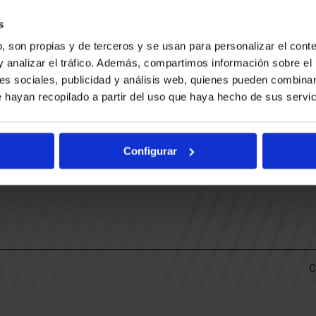
CONTACTO
LLA
TRABAJA CON NOSOTROS
s
BUESA ARENA EVENTS
, son propias y de terceros y se usan para personalizar el conte
BAKH
DAS
y analizar el tráfico. Además, compartimos información sobre el 
FUNDACIÓN BASKONIA-ALAVÉS
es sociales, publicidad y análisis web, quienes pueden combinar
 hayan recopilado a partir del uso que haya hecho de sus servic
DOS
Fernando Buesa Arena Carretera
Zurbano S/N
Configurar
01013 Vitoria-Gasteiz
KI
ARIO
C