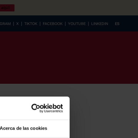
 aquí!
|
|
|
|
|
AGRAM
X
TIKTOK
FACEBOOK
YOUTUBE
LINKEDIN
ES
EUSKERA
Acerca de las cookies