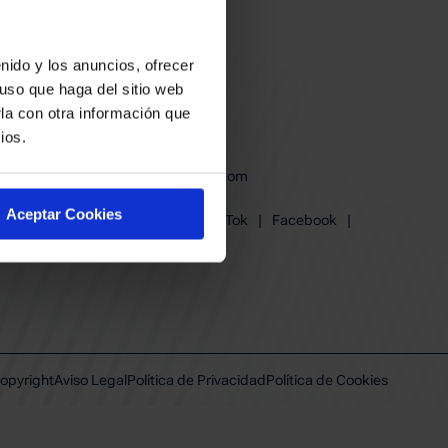
nido y los anuncios, ofrecer
uso que haga del sitio web
la con otra información que
ios.
baskonia@baskonia.com
Tel.
945 13 91 91
Aceptar Cookies
Instagram
|
X
|
TikTok
|
Facebook
|
Youtube
|
Linkedin
opyright
Aviso Legal
Política de Privacidad
Política de Cookies