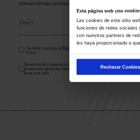
PLANTI
últimas noticias y promociones del club.
Esta página web usa cookie
Las cookies de este sitio web
Email
ENTRA
funciones de redes sociales 
con nuestros partners de red
les haya proporcionado o que
He leído y acepto la
Política de privacidad
del SASKI BASKONIA
ABONA
S.A.D
Quiero recibir comunicaciones electrónicas sobre las actividades,
Rechazar Cookies
productos, servicios, concursos, ofertas y/o promociones del SAS
Baskonia SAD
CALEND
CLUB
Patrocinadores