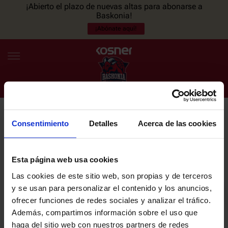
¡Abierto el plazo de nuevas altas para abonarse a
Baskonia!
¡Abónate aquí!
Consentimiento
Detalles
Acerca de las cookies
NEWSLETTER
ES
EU
Únete a nuestra newsletter y sé el primero en enterarte de las
NOTICIAS
últimas noticias y promociones del club.
Esta página web usa cookies
Las cookies de este sitio web, son propias y de terceros
PLANTILLA
y se usan para personalizar el contenido y los anuncios,
Email
ofrecer funciones de redes sociales y analizar el tráfico.
ENTRADAS
Además, compartimos información sobre el uso que
haga del sitio web con nuestros partners de redes
He leído y acepto la
Política de privacidad
del SASKI BASKONIA