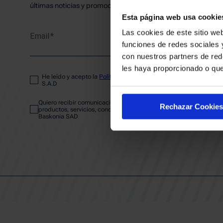
PLANTI
últimas noticias y promociones del club.
Esta página web usa cookie
Las cookies de este sitio web
Email
ENTRA
funciones de redes sociales 
con nuestros partners de red
les haya proporcionado o que
He leído y acepto la
Política de privacidad
del SASKI BASKONIA
ABONA
S.A.D
Quiero recibir comunicaciones electrónicas sobre las actividades,
Rechazar Cookies
productos, servicios, concursos, ofertas y/o promociones del SAS
Baskonia SAD
CALEND
CLUB
Patrocinadores