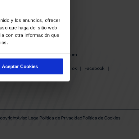
nido y los anuncios, ofrecer
uso que haga del sitio web
la con otra información que
ios.
baskonia@baskonia.com
Tel.
945 13 91 91
Aceptar Cookies
Instagram
|
X
|
TikTok
|
Facebook
|
Youtube
|
Linkedin
opyright
Aviso Legal
Política de Privacidad
Política de Cookies