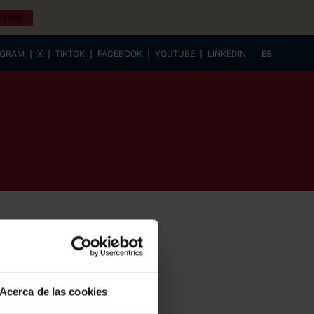
 aquí!
|
|
|
|
|
AGRAM
X
TIKTOK
FACEBOOK
YOUTUBE
LINKEDIN
ES
EUSKERA
Acerca de las cookies