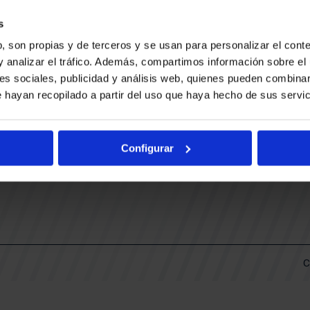
CONTACTO
LLA
TRABAJA CON NOSOTROS
s
BUESA ARENA EVENTS
, son propias y de terceros y se usan para personalizar el conte
BAKH
DAS
y analizar el tráfico. Además, compartimos información sobre el 
FUNDACIÓN BASKONIA-ALAVÉS
es sociales, publicidad y análisis web, quienes pueden combinar
 hayan recopilado a partir del uso que haya hecho de sus servic
DOS
Fernando Buesa Arena Carretera
Zurbano S/N
Configurar
01013 Vitoria-Gasteiz
KI
ARIO
C