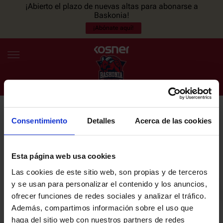
¡Abierto el plazo de nuevas altas para abonarse a
Baskonia!
¡Abónate aquí!
Consentimiento
Detalles
Acerca de las cookies
NEWSLETTER
ES
EU
Únete a nuestra newsletter y sé el primero en enterarte de las
NOTICIAS
últimas noticias y promociones del club.
Esta página web usa cookies
Las cookies de este sitio web, son propias y de terceros
PLANTILLA
y se usan para personalizar el contenido y los anuncios,
Email
ofrecer funciones de redes sociales y analizar el tráfico.
ENTRADAS
Además, compartimos información sobre el uso que
haga del sitio web con nuestros partners de redes
He leído y acepto la
Política de privacidad
del SASKI BASKONIA